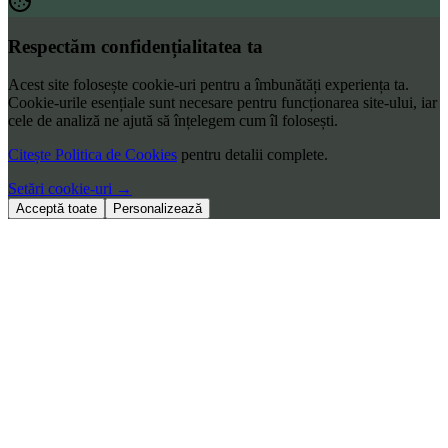
Designing Data-Intensive Applications, Martin Kleppmann
Respectăm confidențialitatea ta
Acest site folosește cookie-uri pentru a îmbunătăți experiența ta.
Cookie-urile esențiale sunt necesare pentru funcționarea site-ului, iar
cele de analiză ne ajută să înțelegem cum îl folosești.
Citește Politica de Cookies
pentru detalii complete.
Setări cookie-uri
→
Acceptă toate
Personalizează