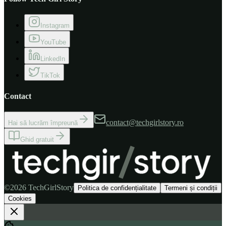
Cameră video sport DJI Osmo Pocket 3
Instagram
YouTube
LinkedIn
TikTok
Contact
contact@techgirlstory.ro
Hai să lucrăm împreună
Ghid gratuit
©
2026
TechGirlStory
Politica de confidențialitate
Termeni și condiții
Cookies