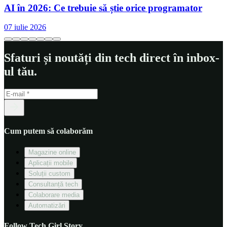
AI în 2026: Ce trebuie să știe orice programator
07 iulie 2026
Sfaturi și noutăți din tech direct în inbox-
ul tău.
Cum putem să colaborăm
Magazine online
Aplicații mobile
Soluții custom
Consultanță tech
Colaborare media
Automatizări
Follow Tech Girl Story