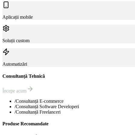
Aplicații mobile
Soluții custom
Automatizări
Consultanță Tehnică
Începe acum
/
Consultanță E-commerce
/
Consultanță Software Developeri
/
Consultanță Freelanceri
Produse Recomandate