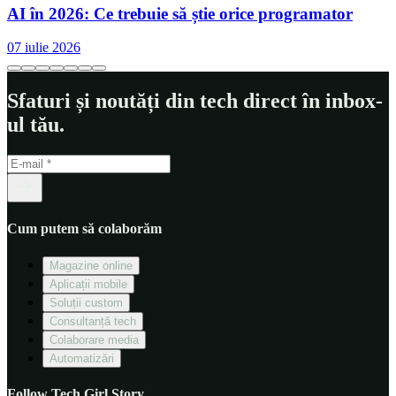
AI în 2026: Ce trebuie să știe orice programator
07 iulie 2026
Sfaturi și noutăți din tech direct în inbox-
ul tău.
Cum putem să colaborăm
Magazine online
Aplicații mobile
Soluții custom
Consultanță tech
Colaborare media
Automatizări
Follow Tech Girl Story