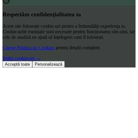
Respectăm confidențialitatea ta
Acest site folosește cookie-uri pentru a îmbunătăți experiența ta.
Cookie-urile esențiale sunt necesare pentru funcționarea site-ului, iar
cele de analiză ne ajută să înțelegem cum îl folosești.
Citește Politica de Cookies
pentru detalii complete.
Setări cookie-uri
→
Acceptă toate
Personalizează