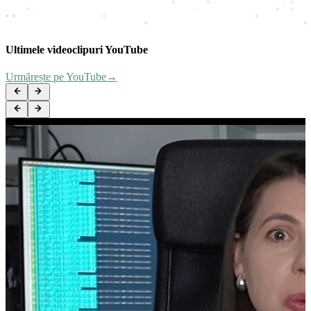
Ultimele videoclipuri YouTube
HubSpot
Urmărește pe YouTube
→
Căști Apple AirPods Pro 3
Laptop Lenovo ThinkPad T16