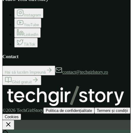
Instagram
Tastatură LOGITECH MX Keys S
YouTube
LinkedIn
TikTok
Contact
contact@techgirlstory.ro
Hai să lucrăm împreună
Ghid gratuit
©
2026
TechGirlStory
Politica de confidențialitate
Termeni și condiții
Cookies