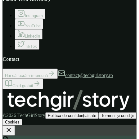
Instagram
YouTube
LinkedIn
TikTok
Contact
contact@techgirlstory.ro
Hai să lucrăm împreună
Ghid gratuit
©
2026
TechGirlStory
Politica de confidențialitate
Termeni și condiții
Cookies
Consolă Microsoft Xbox Series S