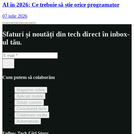
AI în 2026: Ce trebuie să știe orice programator
07 iulie 2026
Sfaturi și noutăți din tech direct în inbox-
Mousepad SteelSeries QcK Heavy
ul tău.
Cum putem să colaborăm
Magazine online
Aplicații mobile
Soluții custom
Consultanță tech
Colaborare media
Automatizări
Follow Tech Girl Story