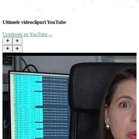
Ultimele videoclipuri YouTube
Urmărește pe YouTube
→
Design Patterns: Elements of Reusable Object-Oriented Software
Baterie externă EcoFlow Rapid 25000 mAh
Consolă streaming Elgato NEO Stream Deck