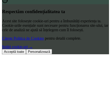
Respectăm confidențialitatea ta
Acest site folosește cookie-uri pentru a îmbunătăți experiența ta.
Cookie-urile esențiale sunt necesare pentru funcționarea site-ului, iar
cele de analiză ne ajută să înțelegem cum îl folosești.
JetBrains
Citește Politica de Cookies
pentru detalii complete.
Setări cookie-uri
→
Acceptă toate
Personalizează