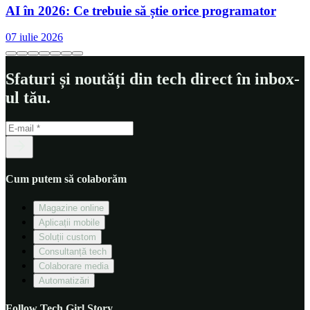
AI în 2026: Ce trebuie să știe orice programator
Șurubelniță electrică Bosch GO Professional
07 iulie 2026
Sfaturi și noutăți din tech direct în inbox-
ul tău.
Cum putem să colaborăm
Magazine online
Aplicații mobile
Soluții custom
Consultanță tech
Colaborare media
Automatizări
Follow Tech Girl Story