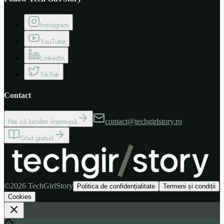
Instagram
YouTube
LinkedIn
TikTok
Contact
contact@techgirlstory.ro
Hai să lucrăm împreună
Ghid gratuit
©
2026
TechGirlStory
Politica de confidențialitate
Termeni și condiții
Cookies