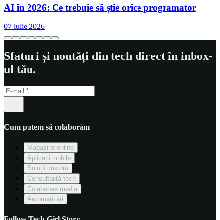
AI în 2026: Ce trebuie să știe orice programator
07 iulie 2026
Tastatură Razer Pro Type Ultra
Sfaturi și noutăți din tech direct în inbox-
ul tău.
Lampă LED BenQ ScreenBar pentru monitor
Cum putem să colaborăm
Laptop Dell XPS 15
Magazine online
Aplicații mobile
Soluții custom
Consultanță tech
Colaborare media
Placă de bază Raspberry Pi 4, Kit de start
Automatizări
Follow Tech Girl Story