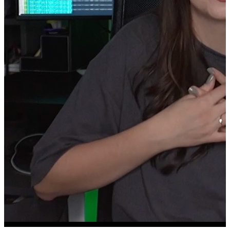
The Mythical Man-Month, Frederick Brooks
Placă dezvoltare Arduino Uno R3
Tabletă Lenovo Yoga Tab 6-Core 12GB RAM
NAS UGREEN NASync DXP4800