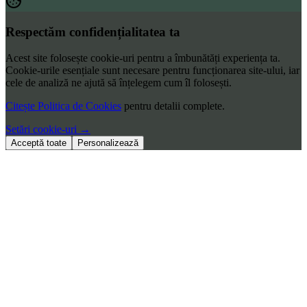
Respectăm confidențialitatea ta
Acest site folosește cookie-uri pentru a îmbunătăți experiența ta.
Cookie-urile esențiale sunt necesare pentru funcționarea site-ului, iar
cele de analiză ne ajută să înțelegem cum îl folosești.
Citește Politica de Cookies
pentru detalii complete.
Setări cookie-uri
→
Acceptă toate
Personalizează